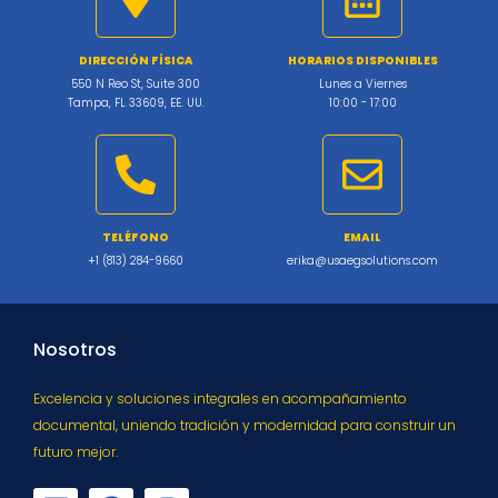
DIRECCIÓN FÍSICA
HORARIOS DISPONIBLES
550 N Reo St, Suite 300
Lunes a Viernes
Tampa, FL 33609, EE. UU.
10:00 - 17:00
TELÉFONO
EMAIL
+1 (813) 284-9660
erika@usaegsolutions.com
Nosotros
Excelencia y soluciones integrales en acompañamiento
documental, uniendo tradición y modernidad para construir un
futuro mejor.