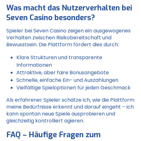
Was macht das Nutzerverhalten bei
Seven Casino besonders?
Spieler bei Seven Casino zeigen ein ausgewogenes
Verhalten zwischen Risikobereitschaft und
Bewusstsein. Die Plattform fördert dies durch:
Klare Strukturen und transparente
Informationen
Attraktive, aber faire Bonusangebote
Schnelle, einfache Ein- und Auszahlungen
Vielfältige Spieloptionen für jeden Geschmack
Als erfahrener Spieler schätze ich, wie die Plattform
meine Bedürfnisse erkennt und darauf eingeht – ich
kann spontan neue Spiele ausprobieren und
gleichzeitig kontrolliert agieren.
FAQ – Häufige Fragen zum