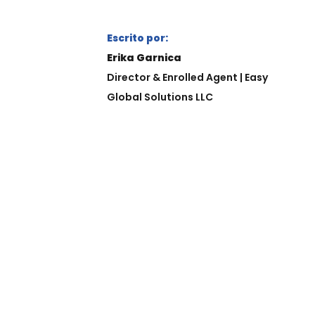
Escrito por:
Erika Garnica
Director & Enrolled Agent | Easy
Global Solutions LLC
¿SABE QUÉ ES UN ENROLLED AGENT?
SU LLAVE PARA RESOLVER
COMPLEJIDADES FISCALES EN
EE.UU.