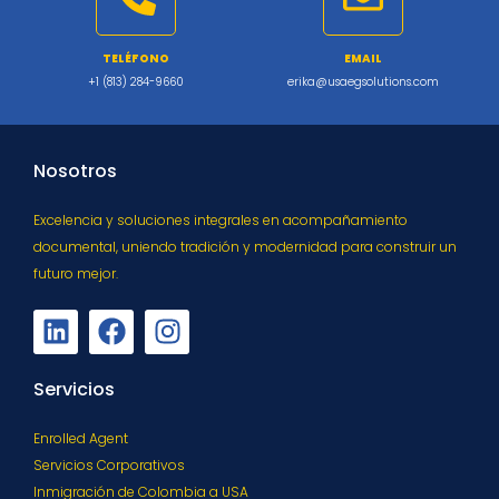
TELÉFONO
EMAIL
+1 (813) 284-9660
erika@usaegsolutions.com
Nosotros
Excelencia y soluciones integrales en acompañamiento
documental, uniendo tradición y modernidad para construir un
futuro mejor.
Servicios
Enrolled Agent
Servicios Corporativos
Inmigración de Colombia a USA