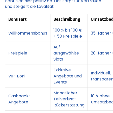
hebt sich hier positiv ab. Das sorgt für Vertrauen
und steigert die Loyalität.
Bonusart
Beschreibung
Umsatzbed
100 % bis 100 €
Willkommensbonus
35-facher
+ 50 Freispiele
Auf
Freispiele
ausgewählte
20-facher
Slots
Exklusive
Individuell,
VIP-Boni
Angebote und
transpare
Events
Monatlicher
Cashback-
10 % ohne
Teilverlust-
Angebote
Umsatzbed
Rückerstattung