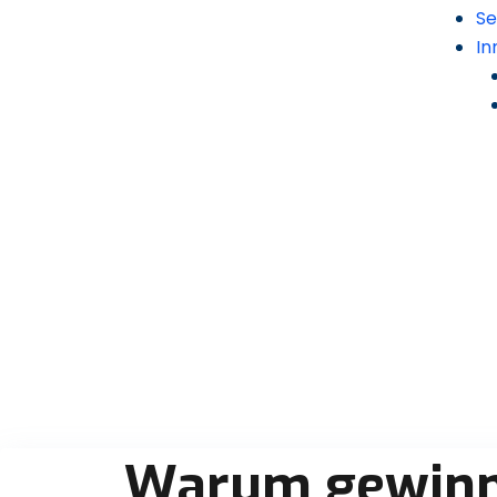
Se
In
Warum gewinnt