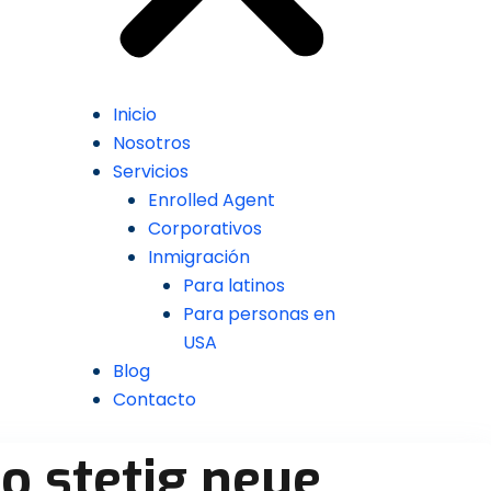
Inicio
Nosotros
Servicios
Enrolled Agent
Corporativos
Inmigración
Para latinos
Para personas en
USA
Blog
Contacto
 stetig neue