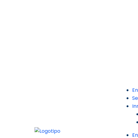
En
Se
In
En