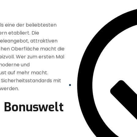
ls eine der beliebtesten
n etabliert. Die
eleangebot, attraktiven
ichen Oberfläche macht die
eizvoll. Wer zum ersten Mal
 moderne und
ust auf mehr macht.
 Sicherheitsstandards mit
 werden.
e Bonuswelt