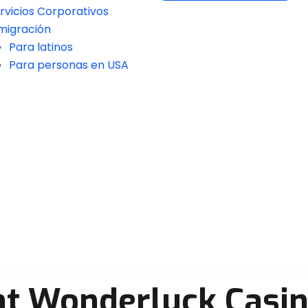
rvicios Corporativos
migración
Para latinos
Para personas en USA
 Wonderluck Casino