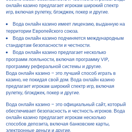
онлайн казино предлагает игрокам широкий спектр
игр, включая рулетку, блэкджек, покер и другие.
Вода онлайн казино имеет лицензию, выданную на
территории Европейского союза.
Вода онлайн казино подчиняется международным
стандартам безопасности и честности.
Вода онлайн казино предлагает несколько
программ лояльности, включая программу VIP,
программу реферальной системы и другие.
Вода онлайн казино – это лучший способ играть в
казино, не покидая свой дом. Вода онлайн казино
предлагает игрокам широкий спектр игр, включая
рулетку, блэкджек, покер и другие.
Вода онлайн казино – это официальный сайт, который
обеспечивает безопасность и честность игроков. Вода
онлайн казино предлагает игрокам несколько
способов депозита, включая банковские карты,
электронные деньги и другие.