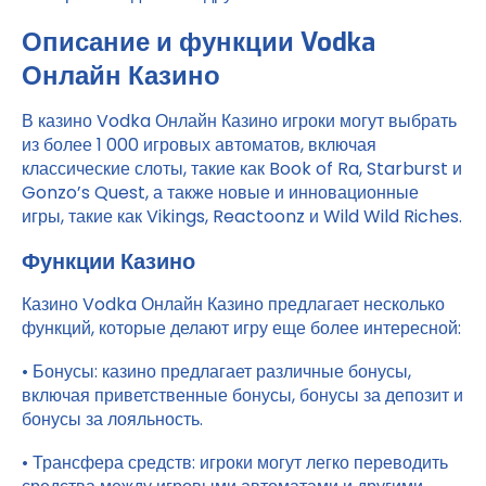
Описание и функции Vodka
Онлайн Казино
В казино Vodka Онлайн Казино игроки могут выбрать
из более 1 000 игровых автоматов, включая
классические слоты, такие как Book of Ra, Starburst и
Gonzo’s Quest, а также новые и инновационные
игры, такие как Vikings, Reactoonz и Wild Wild Riches.
Функции Казино
Казино Vodka Онлайн Казино предлагает несколько
функций, которые делают игру еще более интересной:
• Бонусы: казино предлагает различные бонусы,
включая приветственные бонусы, бонусы за депозит и
бонусы за лояльность.
• Трансфера средств: игроки могут легко переводить