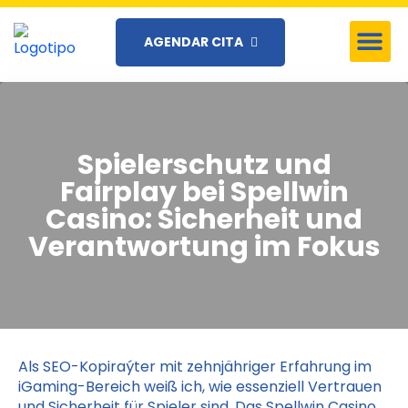
AGENDAR CITA
Spielerschutz und
Fairplay bei Spellwin
Casino: Sicherheit und
Verantwortung im Fokus
Als SEO-Kopiraýter mit zehnjähriger Erfahrung im
iGaming-Bereich weiß ich, wie essenziell Vertrauen
und Sicherheit für Spieler sind. Das
Spellwin Casino