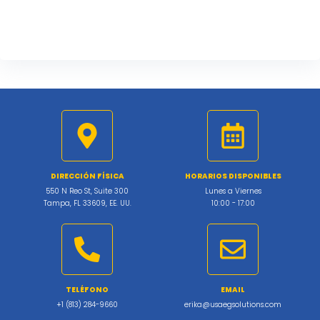
DIRECCIÓN FÍSICA
HORARIOS DISPONIBLES
550 N Reo St, Suite 300
Lunes a Viernes
Tampa, FL 33609, EE. UU.
10:00 - 17:00
TELÉFONO
EMAIL
+1 (813) 284-9660
erika@usaegsolutions.com