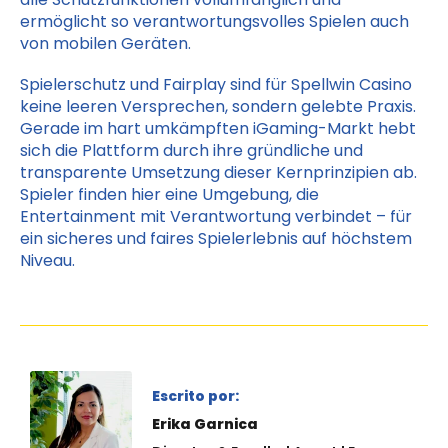
ermöglicht so verantwortungsvolles Spielen auch
von mobilen Geräten.
Spielerschutz und Fairplay sind für Spellwin Casino
keine leeren Versprechen, sondern gelebte Praxis.
Gerade im hart umkämpften iGaming-Markt hebt
sich die Plattform durch ihre gründliche und
transparente Umsetzung dieser Kernprinzipien ab.
Spieler finden hier eine Umgebung, die
Entertainment mit Verantwortung verbindet – für
ein sicheres und faires Spielerlebnis auf höchstem
Niveau.
Escrito por:
Erika Garnica