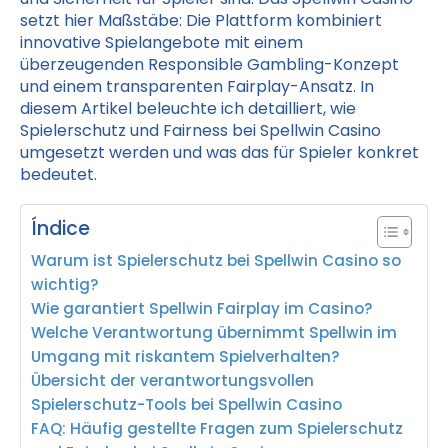
setzt hier Maßstäbe: Die Plattform kombiniert
innovative Spielangebote mit einem
überzeugenden Responsible Gambling-Konzept
und einem transparenten Fairplay-Ansatz. In
diesem Artikel beleuchte ich detailliert, wie
Spielerschutz und Fairness bei Spellwin Casino
umgesetzt werden und was das für Spieler konkret
bedeutet.
Índice
Warum ist Spielerschutz bei Spellwin Casino so
wichtig?
Wie garantiert Spellwin Fairplay im Casino?
Welche Verantwortung übernimmt Spellwin im
Umgang mit riskantem Spielverhalten?
Übersicht der verantwortungsvollen
Spielerschutz-Tools bei Spellwin Casino
FAQ: Häufig gestellte Fragen zum Spielerschutz