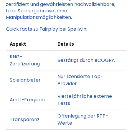
zertifiziert und gewährleisten nachvollziehbare,
faire Spielergebnisse ohne
Manipulationsmöglichkeiten.
Quick facts zu Fairplay bei Spellwin:
Aspekt
Details
RNG-
Bestätigt durch eCOGRA
Zertifizierung
Nur lizensierte Top-
Spielanbieter
Provider
Vierteljährliche externe
Audit-Frequenz
Tests
Offenlegung der RTP-
Transparenz
Werte