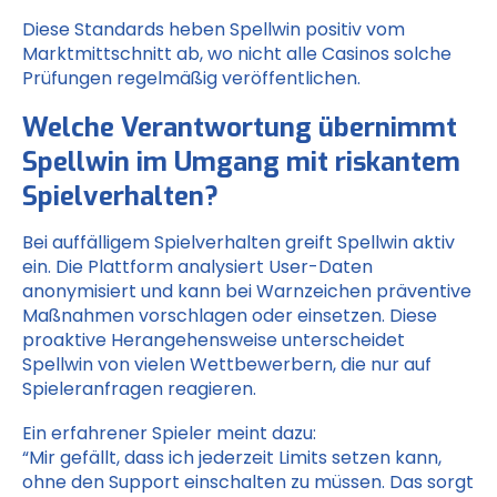
Diese Standards heben Spellwin positiv vom
Marktmittschnitt ab, wo nicht alle Casinos solche
Prüfungen regelmäßig veröffentlichen.
Welche Verantwortung übernimmt
Spellwin im Umgang mit riskantem
Spielverhalten?
Bei auffälligem Spielverhalten greift Spellwin aktiv
ein. Die Plattform analysiert User-Daten
anonymisiert und kann bei Warnzeichen präventive
Maßnahmen vorschlagen oder einsetzen. Diese
proaktive Herangehensweise unterscheidet
Spellwin von vielen Wettbewerbern, die nur auf
Spieleranfragen reagieren.
Ein erfahrener Spieler meint dazu:
“Mir gefällt, dass ich jederzeit Limits setzen kann,
ohne den Support einschalten zu müssen. Das sorgt