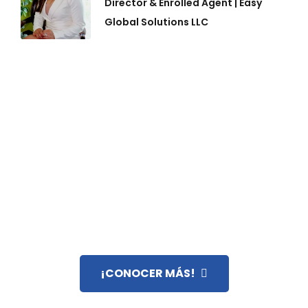
Director & Enrolled Agent | Easy
Global Solutions LLC
¿SABE QUÉ ES UN ENROLLED AGENT?
SU LLAVE PARA RESOLVER
COMPLEJIDADES FISCALES EN
EE.UU.
¡CONOCER MÁS!