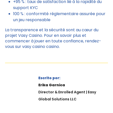
+95 % : taux de satisfaction lié à la rapidité du
support KYC
100 % : conformité réglementaire assurée pour
un jeu responsable
La transparence et la sécurité sont au cœur du
projet Vasy Casino. Pour en savoir plus et
commencer à jouer en toute confiance, rendez-
vous sur
vasy casino casino
.
Escrito por:
Erika Garnica
Director & Enrolled Agent | Easy
Global Solutions LLC