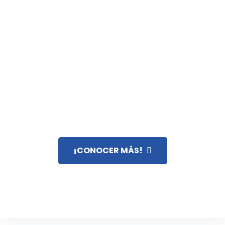
¿SABE QUÉ ES UN ENROLLED AGENT?
SU LLAVE PARA RESOLVER
COMPLEJIDADES FISCALES EN
EE.UU.
¡CONOCER MÁS!