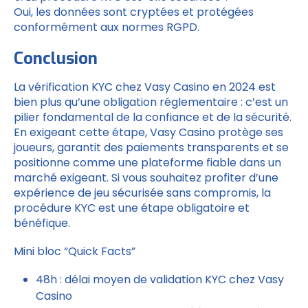
Oui, les données sont cryptées et protégées
conformément aux normes RGPD.
Conclusion
La vérification KYC chez Vasy Casino en 2024 est
bien plus qu’une obligation réglementaire : c’est un
pilier fondamental de la confiance et de la sécurité.
En exigeant cette étape, Vasy Casino protège ses
joueurs, garantit des paiements transparents et se
positionne comme une plateforme fiable dans un
marché exigeant. Si vous souhaitez profiter d’une
expérience de jeu sécurisée sans compromis, la
procédure KYC est une étape obligatoire et
bénéfique.
Mini bloc “Quick Facts”
48h : délai moyen de validation KYC chez Vasy
Casino