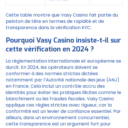
Cette table montre que Vasy Casino fait partie du
peloton de tête en termes de rapidité et de
transparence dans la vérification KYC.
Pourquoi Vasy Casino insiste-t-il sur
cette vérification en 2024 ?
La réglementation internationale et européenne se
durcit. En 2024, les opérateurs doivent se
conformer à des normes strictes dictées
notamment par l’Autorité nationale des jeux (ANJ)
en France. Cela inclut un contrôle accru des
identités pour éviter les pratiques illicites comme le
blanchiment ou les fraudes fiscales. Vasy Casino
applique ces règles strictes avec rigueur, car la
conformité est un levier de confiance essentiel. Par
ailleurs, dans un environnement concurrentiel,
cette transparence est un argument fort pour