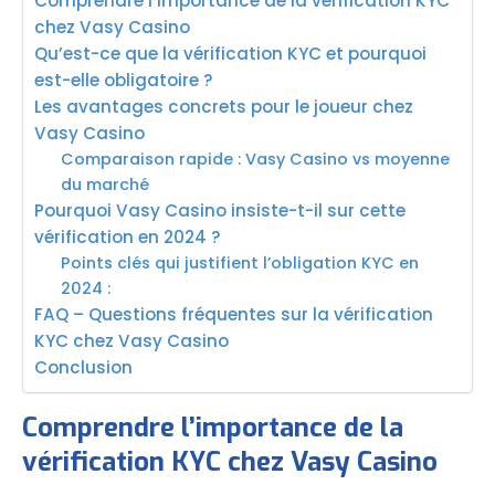
Comprendre l’importance de la vérification KYC
chez Vasy Casino
Qu’est-ce que la vérification KYC et pourquoi
est-elle obligatoire ?
Les avantages concrets pour le joueur chez
Vasy Casino
Comparaison rapide : Vasy Casino vs moyenne
du marché
Pourquoi Vasy Casino insiste-t-il sur cette
vérification en 2024 ?
Points clés qui justifient l’obligation KYC en
2024 :
FAQ – Questions fréquentes sur la vérification
KYC chez Vasy Casino
Conclusion
Comprendre l’importance de la
vérification KYC chez Vasy Casino