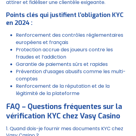
attirer et fidéliser une clientèle exigeante.
Points clés qui justifient l’obligation KYC
en 2024 :
Renforcement des contrôles réglementaires
européens et français
Protection accrue des joueurs contre les
fraudes et l’addiction
Garantie de paiements sûrs et rapides
Prévention d’usages abusifs comme les multi-
comptes
Renforcement de la réputation et de la
légitimité de la plateforme
FAQ – Questions fréquentes sur la
vérification KYC chez Vasy Casino
1. Quand dois-je fournir mes documents KYC chez
Vasy Casino ?