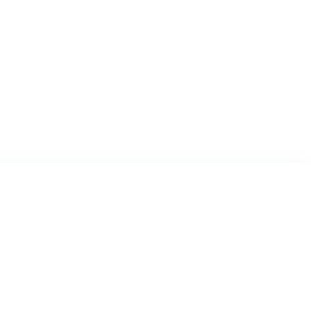
н Мани) – игровой