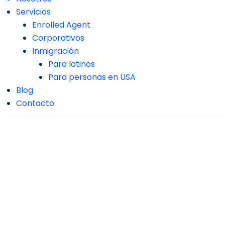
Servicios
Enrolled Agent
Corporativos
Inmigración
Para latinos
Para personas en USA
Blog
Contacto
Онлайн казино Dr