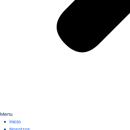
Menu
Inicio
Nosotros