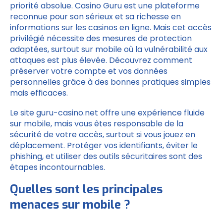
priorité absolue. Casino Guru est une plateforme
reconnue pour son sérieux et sa richesse en
informations sur les casinos en ligne. Mais cet accès
privilégié nécessite des mesures de protection
adaptées, surtout sur mobile où la vulnérabilité aux
attaques est plus élevée. Découvrez comment
préserver votre compte et vos données
personnelles grâce à des bonnes pratiques simples
mais efficaces.
Le site
guru-casino.net
offre une expérience fluide
sur mobile, mais vous êtes responsable de la
sécurité de votre accès, surtout si vous jouez en
déplacement. Protéger vos identifiants, éviter le
phishing, et utiliser des outils sécuritaires sont des
étapes incontournables.
Quelles sont les principales
menaces sur mobile ?