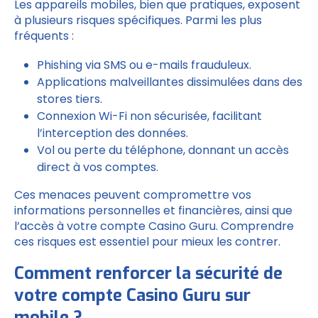
Les appareils mobiles, bien que pratiques, exposent
à plusieurs risques spécifiques. Parmi les plus
fréquents :
Phishing via SMS ou e-mails frauduleux.
Applications malveillantes dissimulées dans des
stores tiers.
Connexion Wi-Fi non sécurisée, facilitant
l’interception des données.
Vol ou perte du téléphone, donnant un accès
direct à vos comptes.
Ces menaces peuvent compromettre vos
informations personnelles et financières, ainsi que
l’accès à votre compte Casino Guru. Comprendre
ces risques est essentiel pour mieux les contrer.
Comment renforcer la sécurité de
votre compte Casino Guru sur
mobile ?