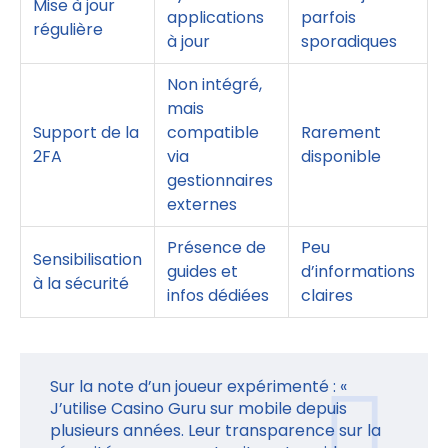
Mise à jour
applications
parfois
régulière
à jour
sporadiques
Non intégré,
mais
Support de la
compatible
Rarement
2FA
via
disponible
gestionnaires
externes
Présence de
Peu
Sensibilisation
guides et
d’informations
à la sécurité
infos dédiées
claires
Sur la note d’un joueur expérimenté : «
J’utilise Casino Guru sur mobile depuis
plusieurs années. Leur transparence sur la