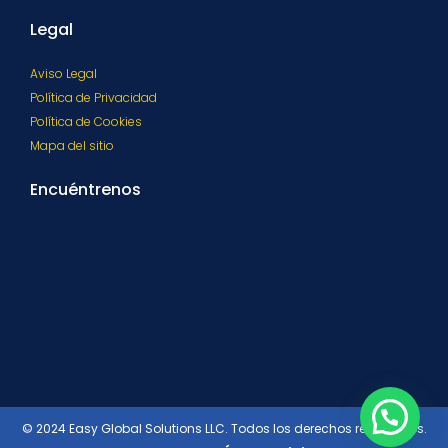
Legal
Aviso Legal
Política de Privacidad
Política de Cookies
Mapa del sitio
Encuéntrenos
© 2024 Easy Global Solutions LLC. Todos los derechos reservados.