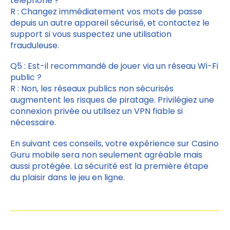
téléphone ?
R : Changez immédiatement vos mots de passe
depuis un autre appareil sécurisé, et contactez le
support si vous suspectez une utilisation
frauduleuse.
Q5 : Est-il recommandé de jouer via un réseau Wi-Fi
public ?
R : Non, les réseaux publics non sécurisés
augmentent les risques de piratage. Privilégiez une
connexion privée ou utilisez un VPN fiable si
nécessaire.
En suivant ces conseils, votre expérience sur Casino
Guru mobile sera non seulement agréable mais
aussi protégée. La sécurité est la première étape
du plaisir dans le jeu en ligne.