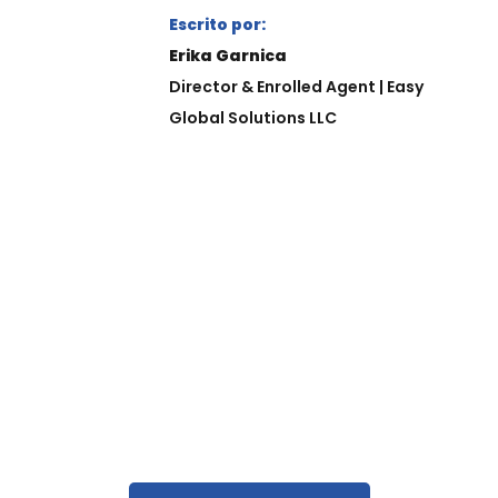
Escrito por:
Erika Garnica
Director & Enrolled Agent | Easy
Global Solutions LLC
¿SABE QUÉ ES UN ENROLLED AGENT?
SU LLAVE PARA RESOLVER
COMPLEJIDADES FISCALES EN
EE.UU.