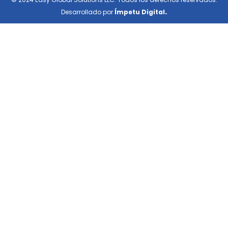
Desarrollado por
Ímpetu Digital
.