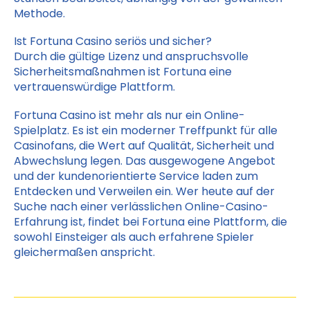
Methode.
Ist Fortuna Casino seriös und sicher?
Durch die gültige Lizenz und anspruchsvolle
Sicherheitsmaßnahmen ist Fortuna eine
vertrauenswürdige Plattform.
Fortuna Casino ist mehr als nur ein Online-
Spielplatz. Es ist ein moderner Treffpunkt für alle
Casinofans, die Wert auf Qualität, Sicherheit und
Abwechslung legen. Das ausgewogene Angebot
und der kundenorientierte Service laden zum
Entdecken und Verweilen ein. Wer heute auf der
Suche nach einer verlässlichen Online-Casino-
Erfahrung ist, findet bei Fortuna eine Plattform, die
sowohl Einsteiger als auch erfahrene Spieler
gleichermaßen anspricht.