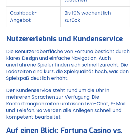
Cashback-
Bis 10% wöchentlich
Angebot
zurück
Nutzererlebnis und Kundenservice
Die Benutzeroberfläche von Fortuna besticht durch
klares Design und einfache Navigation. Auch
unerfahrene Spieler finden sich schnell zurecht. Die
Ladezeiten sind kurz, die Spielqualität hoch, was den
Spielspaß deutlich erhöht.
Der Kundenservice steht rund um die Uhr in
mehreren Sprachen zur Verfügung. Die
Kontaktmöglichkeiten umfassen Live-Chat, E-Mail
und Telefon. So werden alle Anliegen schnell und
kompetent bearbeitet.
Auf einen Blick: Fortuna Casino vs.