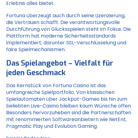
Erlebnis alles bietet.
Fortuna überzeugt auch durch seine Lizenzierung,
die Vertrauen schafft. Die verantwortungsvolle
Durchführung von Glücksspielen steht im Fokus. Die
Plattform hat moderne Sicherheitsstandards
implementiert, darunter SSL-Verschlüsselung und
faire Spielmechanismen.
Das Spielangebot – Vielfalt für
jeden Geschmack
Das Kernstück von Fortuna Casino ist das
umfangreiche Spielportfolio. Von klassischen
Spielautomaten über Jackpot-Games bis hin zum
beliebten Live-Casino bleiben kaum Wünsche offen.
Besonders hervorzuheben sind die Partnerschaften
mit renommierten Softwareanbietern wie NetEnt,
Pragmatic Play und Evolution Gaming.