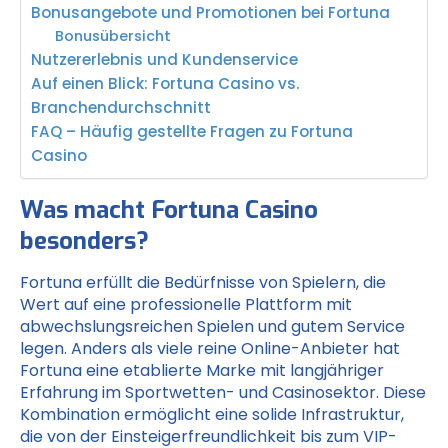
Bonusangebote und Promotionen bei Fortuna
Bonusübersicht
Nutzererlebnis und Kundenservice
Auf einen Blick: Fortuna Casino vs.
Branchendurchschnitt
FAQ – Häufig gestellte Fragen zu Fortuna
Casino
Was macht Fortuna Casino
besonders?
Fortuna erfüllt die Bedürfnisse von Spielern, die
Wert auf eine professionelle Plattform mit
abwechslungsreichen Spielen und gutem Service
legen. Anders als viele reine Online-Anbieter hat
Fortuna eine etablierte Marke mit langjähriger
Erfahrung im Sportwetten- und Casinosektor. Diese
Kombination ermöglicht eine solide Infrastruktur,
die von der Einsteigerfreundlichkeit bis zum VIP-