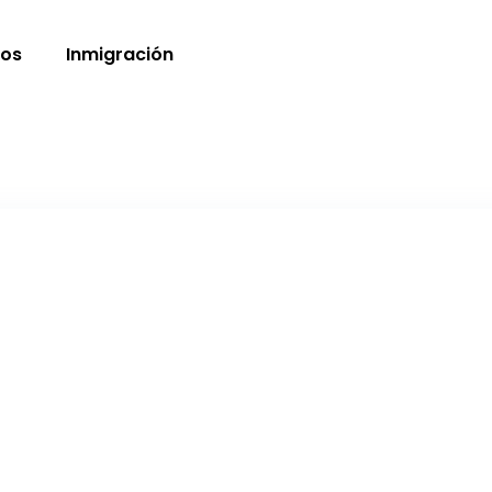
vos
Inmigración
uick‑Hit Crash Gam
rlandse Spelers