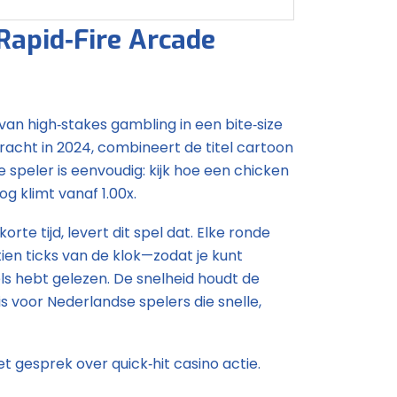
Rapid‑Fire Arcade
van high‑stakes gambling in een bite‑size
acht in 2024, combineert de titel cartoon
speler is eenvoudig: kijk hoe een chicken
g klimt vanaf 1.00x.
rte tijd, levert dit spel dat. Elke ronde
ien ticks van de klok—zodat je kunt
ls hebt gelezen. De snelheid houdt de
s voor Nederlandse spelers die snelle,
het gesprek over quick‑hit casino actie.