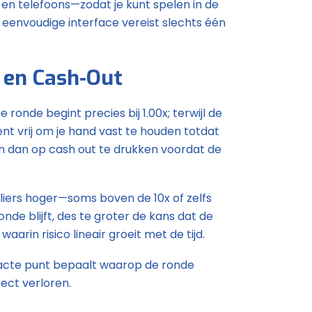
 en telefoons—zodat je kunt spelen in de
 De eenvoudige interface vereist slechts één
, en Cash‑Out
 ronde begint precies bij 1.00x; terwijl de
ent vrij om je hand vast te houden totdat
en dan op cash out te drukken voordat de
ipliers hoger—soms boven de 10x of zelfs
nde blijft, des te groter de kans dat de
waarin risico lineair groeit met de tijd.
xacte punt bepaalt waarop de ronde
rect verloren.