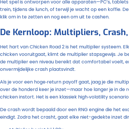
Het spel is ontworpen voor alle apparaten—PC’s, tablets
trein, tijdens de lunch, of terwijl je wacht op een koffie.
klik om in te zetten en nog een om uit te cashen.
De Kernloop: Multipliers, Crash
Het hart van Chicken Road 2 is het multiplier systeem. Elke
chicken vooruitgaat, klimt de multiplier stapsgewijs. Je b
de multiplier een niveau bereikt dat comfortabel voelt, 
onvermijdelijke crash plaatsvindt.
Als je voor een hoge‑return payoff gaat, jaag je die mult
over de honderd keer je inzet—maar hoe langer je in de ro
chicken instort. Het is een klassiek high‑volatility scenario 
De crash wordt bepaald door een RNG engine die het e
eindigt. Zodra het crasht, gaat elke niet-gedekte inzet di