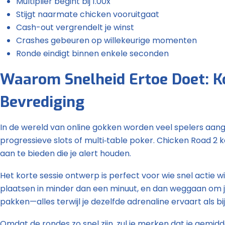
Multiplier begint bij 1.00x
Stijgt naarmate chicken vooruitgaat
Cash-out vergrendelt je winst
Crashes gebeuren op willekeurige momenten
Ronde eindigt binnen enkele seconden
Waarom Snelheid Ertoe Doet: Ko
Bevrediging
In de wereld van online gokken worden veel spelers aan
progressieve slots of multi‑table poker. Chicken Road 2
aan te bieden die je alert houden.
Het korte sessie ontwerp is perfect voor wie snel actie wil
plaatsen in minder dan een minuut, en dan weggaan om j
pakken—alles terwijl je dezelfde adrenaline ervaart als bi
Omdat de rondes zo snel zijn, zul je merken dat je gemiddel