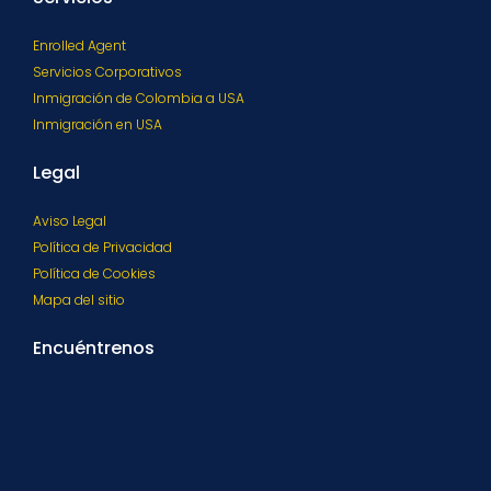
Enrolled Agent
Servicios Corporativos
Inmigración de Colombia a USA
Inmigración en USA
Legal
Aviso Legal
Política de Privacidad
Política de Cookies
Mapa del sitio
Encuéntrenos