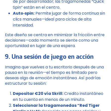
de por desarrollador; las tragamonedas “Quick
Spin” están en el centro.
Auto‑spin:
Permite jugar de forma continua sin
clics manuales—ideal para ciclos de alta
intensidad.
Este diseño se centra en minimizar la fricción entre
decisiones—cada momento se siente como una
oportunidad en lugar de una espera.
9. Una sesión de juego en acción
Imagina que vuelves a tu escritorio después de una
pausa en la reunión—el tiempo es limitado pero
deseas algo de emoción instantánea. Así podrías
estructurar tu sesión:
Depositar €20 vía Skrill:
Credito instantáneo
en tu cuenta en menos de un minuto.
Seleccionar la tragamonedas “Red Tiger