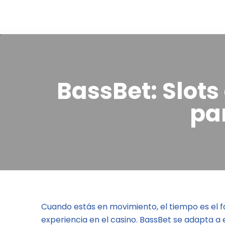
BassBet: Slots
pa
Cuando estás en movimiento, el tiempo es el 
experiencia en el casino. BassBet se adapta a