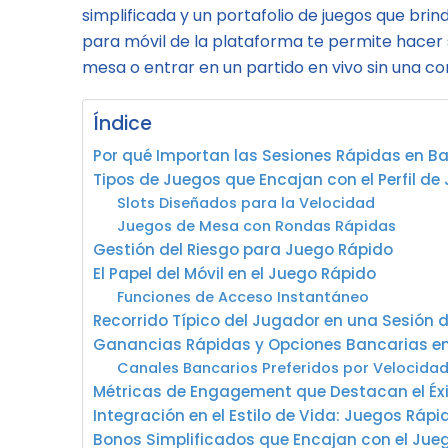
simplificada y un portafolio de juegos que brind
para móvil de la plataforma te permite hacer s
mesa o entrar en un partido en vivo sin una co
Índice
Por qué Importan las Sesiones Rápidas en B
Tipos de Juegos que Encajan con el Perfil de
Slots Diseñados para la Velocidad
Juegos de Mesa con Rondas Rápidas
Gestión del Riesgo para Juego Rápido
El Papel del Móvil en el Juego Rápido
Funciones de Acceso Instantáneo
Recorrido Típico del Jugador en una Sesión 
Ganancias Rápidas y Opciones Bancarias e
Canales Bancarios Preferidos por Velocida
Métricas de Engagement que Destacan el Éxi
Integración en el Estilo de Vida: Juegos Ráp
Bonos Simplificados que Encajan con el Jue