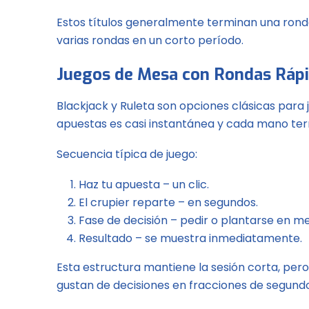
Estos títulos generalmente terminan una rond
varias rondas en un corto período.
Juegos de Mesa con Rondas Ráp
Blackjack y Ruleta son opciones clásicas para 
apuestas es casi instantánea y cada mano te
Secuencia típica de juego:
Haz tu apuesta – un clic.
El crupier reparte – en segundos.
Fase de decisión – pedir o plantarse en m
Resultado – se muestra inmediatamente.
Esta estructura mantiene la sesión corta, per
gustan de decisiones en fracciones de segundo