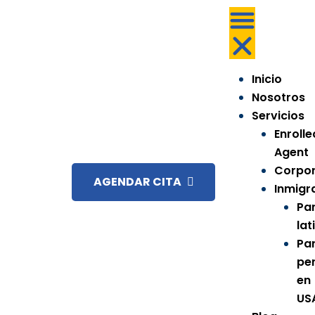
Inicio
Nosotros
Servicios
Enrolle
Agent
Corpor
AGENDAR CITA
Inmigr
Pa
lat
Pa
pe
en
US