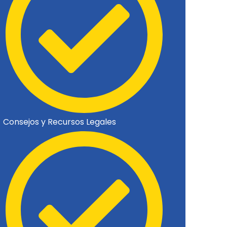
Consejos y Recursos Legales