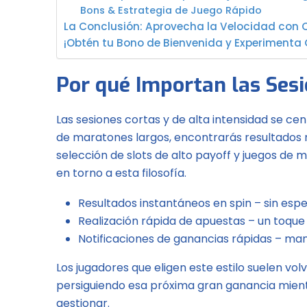
Bons & Estrategia de Juego Rápido
La Conclusión: Aprovecha la Velocidad con 
¡Obtén tu Bono de Bienvenida y Experimenta
Por qué Importan las Ses
Las sesiones cortas y de alta intensidad se cen
de maratones largos, encontrarás resultados 
selección de slots de alto payoff y juegos de
en torno a esta filosofía.
Resultados instantáneos en spin – sin espe
Realización rápida de apuestas – un toque
Notificaciones de ganancias rápidas – ma
Los jugadores que eligen este estilo suelen volv
persiguiendo esa próxima gran ganancia mient
gestionar.