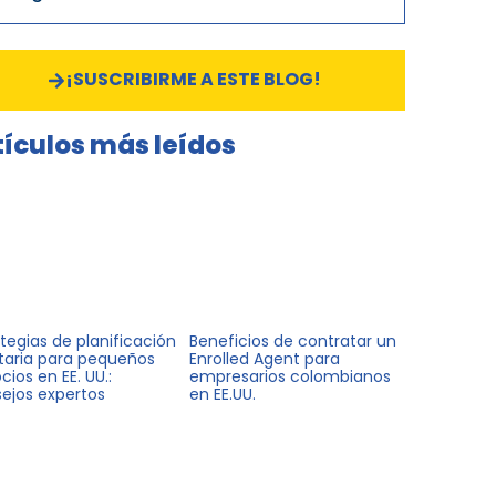
¡SUSCRIBIRME A ESTE BLOG!
tículos más leídos
ategias de planificación
Beneficios de contratar un
utaria para pequeños
Enrolled Agent para
ios en EE. UU.:
empresarios colombianos
ejos expertos
en EE.UU.