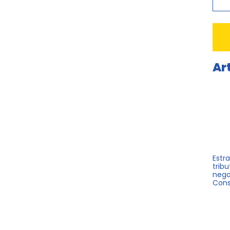
Ar
Estr
trib
negoc
Cons