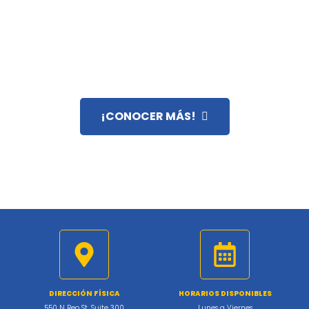
SU LLAVE PARA RESOLVER
COMPLEJIDADES FISCALES EN
EE.UU.
¡CONOCER MÁS!
DIRECCIÓN FÍSICA
HORARIOS DISPONIBLES
550 N Reo St, Suite 300
Lunes a Viernes