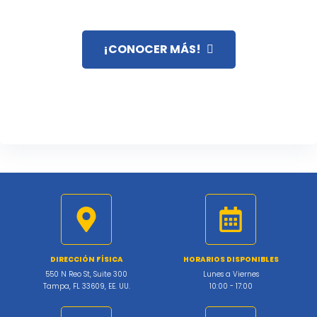
EE.UU.
¡CONOCER MÁS!
DIRECCIÓN FÍSICA
HORARIOS DISPONIBLES
550 N Reo St, Suite 300
Lunes a Viernes
Tampa, FL 33609, EE. UU.
10:00 - 17:00