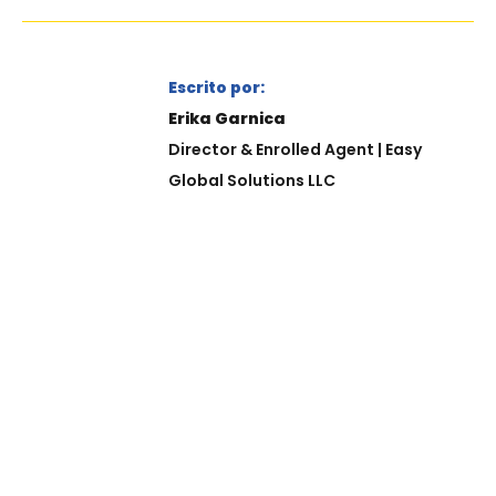
Escrito por:
Erika Garnica
Director & Enrolled Agent | Easy
Global Solutions LLC
¿SABE QUÉ ES UN ENROLLED AGENT?
SU LLAVE PARA RESOLVER
COMPLEJIDADES FISCALES EN