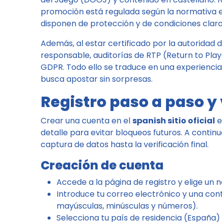
promoción está regulada según la normativa es
disponen de protección y de condiciones clara
Además, al estar certificado por la autoridad 
responsable, auditorías de RTP (Return to Play
GDPR. Todo ello se traduce en una experiencia
busca apostar sin sorpresas.
Registro paso a paso y 
Crear una cuenta en el
spanish sitio oficial
e
detalle para evitar bloqueos futuros. A contin
captura de datos hasta la verificación final.
Creación de cuenta
Accede a la página de registro y elige un 
Introduce tu correo electrónico y una co
mayúsculas, minúsculas y números).
Selecciona tu país de residencia (España) 