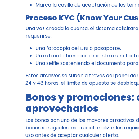
Marca la casilla de aceptación de los térm
Proceso KYC (Know Your Cu
Una vez creada la cuenta, el sistema solicitar
requerirse:
Una fotocopia del DNI o pasaporte.
Un extracto bancario reciente o una factu
Una selfie sosteniendo el documento para 
Estos archivos se suben a través del panel de 
24 y 48 horas, el límite de apuesta se desblo
Bonos y promociones: 
aprovecharlos
Los bonos son uno de los mayores atractivos 
bonos son iguales; es crucial analizar los requ
uso antes de aceptar cualquier oferta.