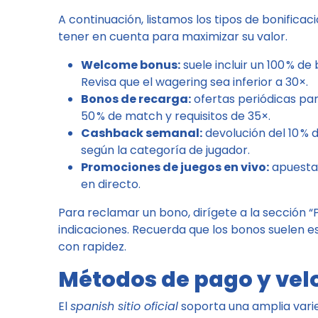
A continuación, listamos los tipos de bonifica
tener en cuenta para maximizar su valor.
Welcome bonus:
suele incluir un 100 % de
Revisa que el wagering sea inferior a 30×.
Bonos de recarga:
ofertas periódicas pa
50 % de match y requisitos de 35×.
Cashback semanal:
devolución del 10 % 
según la categoría de jugador.
Promociones de juegos en vivo:
apuestas
en directo.
Para reclamar un bono, dirígete a la sección “P
indicaciones. Recuerda que los bonos suelen est
con rapidez.
Métodos de pago y velo
El
spanish sitio oficial
soporta una amplia vari