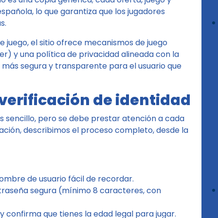
pañola, lo que garantiza que los jugadores
s.
de juego, el sitio ofrece mecanismos de juego
er) y una política de privacidad alineada con la
 más segura y transparente para el usuario que
verificación de identidad
s sencillo, pero se debe prestar atención a cada
uación, describimos el proceso completo, desde la
nombre de usuario fácil de recordar.
ntraseña segura (mínimo 8 caracteres, con
y confirma que tienes la edad legal para jugar.