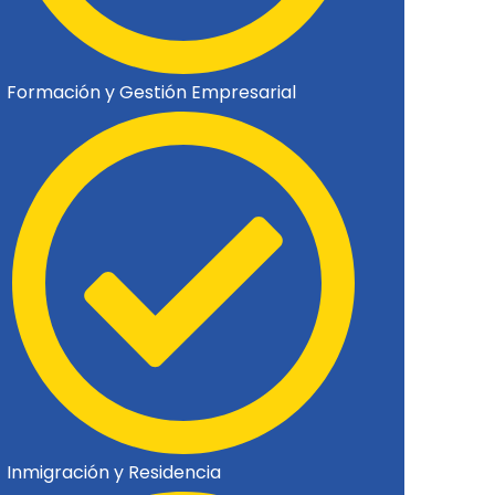
Formación y Gestión Empresarial
Inmigración y Residencia