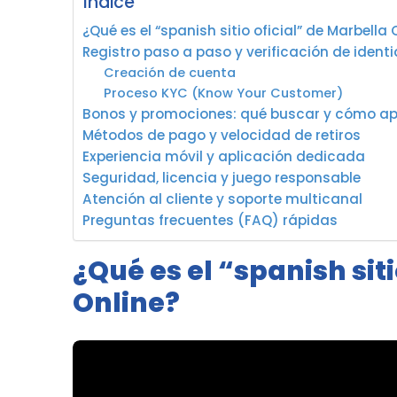
Índice
¿Qué es el “spanish sitio oficial” de Marbella 
Registro paso a paso y verificación de ident
Creación de cuenta
Proceso KYC (Know Your Customer)
Bonos y promociones: qué buscar y cómo ap
Métodos de pago y velocidad de retiros
Experiencia móvil y aplicación dedicada
Seguridad, licencia y juego responsable
Atención al cliente y soporte multicanal
Preguntas frecuentes (FAQ) rápidas
¿Qué es el “spanish sit
Online?