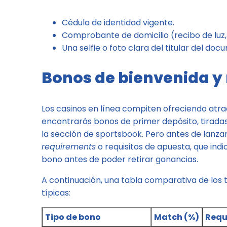
Cédula de identidad vigente.
Comprobante de domicilio (recibo de luz,
Una selfie o foto clara del titular del doc
Bonos de bienvenida y 
Los casinos en línea compiten ofreciendo atr
encontrarás bonos de primer depósito, tiradas 
la sección de sportsbook. Pero antes de lanza
requirements
o requisitos de apuesta, que ind
bono antes de poder retirar ganancias.
A continuación, una tabla comparativa de los 
típicas:
Tipo de bono
Match (%)
Requ