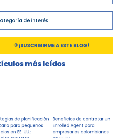
¡SUSCRIBIRME A ESTE BLOG!
tículos más leídos
ategias de planificación
Beneficios de contratar un
utaria para pequeños
Enrolled Agent para
ios en EE. UU.:
empresarios colombianos