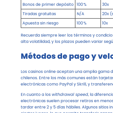
Bonos de primer depósito
100 %
30x
Tiradas gratuitas
N/A
20x (
Apuesta sin riesgo
100 %
10x
Recuerda siempre leer los términos y condicio
alta volatilidad, y los plazos pueden variar seg
Métodos de pago y velo
Los casinos online aceptan una amplia gama 
chilenos. Entre los más comunes están tarjetas
electrónicas como PayPal y Skrill, y transferen
En cuanto a los
withdrawal speed
, la diferenc
electrónicas suelen procesar retiros en meno
tardar entre 2 y 5 días hábiles. Algunos sitios 