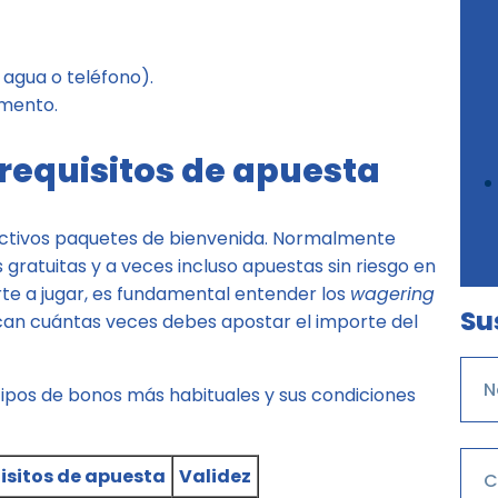
 agua o teléfono).
umento.
requisitos de apuesta
activos paquetes de bienvenida. Normalmente
gratuitas y a veces incluso apuestas sin riesgo en
rte a jugar, es fundamental entender los
wagering
Su
ican cuántas veces debes apostar el importe del
tipos de bonos más habituales y sus condiciones
isitos de apuesta
Validez