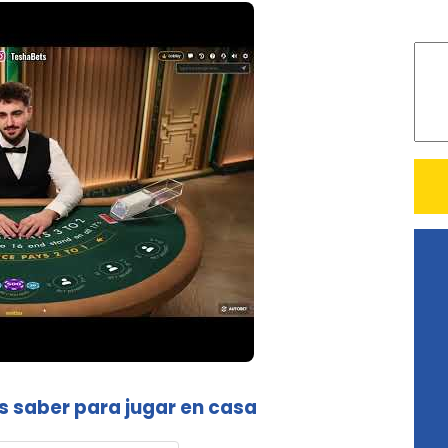
s saber para jugar en casa