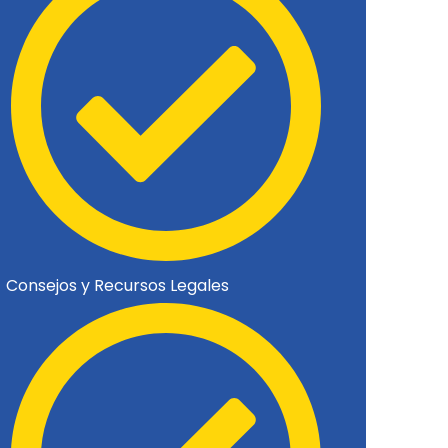
Consejos y Recursos Legales